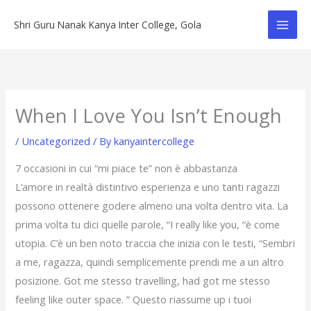
Skip
Shri Guru Nanak Kanya Inter College, Gola
to
content
When I Love You Isn’t Enough
/
Uncategorized
/ By
kanyaintercollege
7 occasioni in cui “mi piace te” non è abbastanza
L’amore in realtà distintivo esperienza e uno tanti ragazzi
possono ottenere godere almeno una volta dentro vita. La
prima volta tu dici quelle parole, “I really like you, “è come
utopia. C’è un ben noto traccia che inizia con le testi, “Sembri
a me, ragazza, quindi semplicemente prendi me a un altro
posizione. Got me stesso travelling, had got me stesso
feeling like outer space. ” Questo riassume up i tuoi